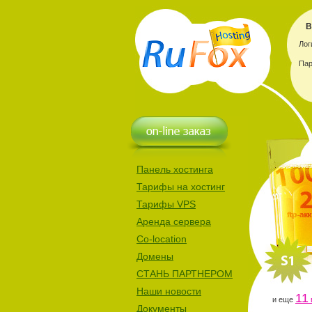
В
Лог
Пар
Панель хостинга
Тарифы на хостинг
Тарифы VPS
Аренда сервера
Co-location
Домены
СТАНЬ ПАРТНЕРОМ
Наши новости
11
и еще
Документы