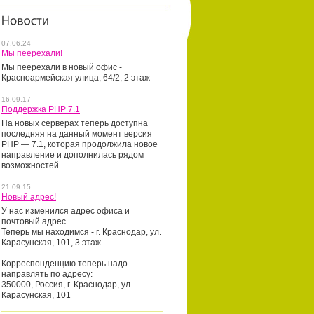
07.06.24
Мы пеерехали!
Мы пеерехали в новый офис -
Красноармейская улица, 64/2, 2 этаж
16.09.17
Поддержка PHP 7.1
На новых серверах теперь доступна
последняя на данный момент версия
PHP — 7.1, которая продолжила новое
направление и дополнилась рядом
возможностей.
21.09.15
Новый адрес!
У нас изменился адрес офиса и
почтовый адрес.
Теперь мы находимся - г. Краснодар, ул.
Карасунская, 101, 3 этаж
Корреспонденцию теперь надо
направлять по адресу:
350000, Россия, г. Краснодар, ул.
Карасунская, 101