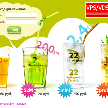
ход для клиентов:
ин:
оль:
вкуснейших тарифов