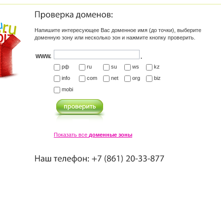
Напишите интересующее Вас доменное имя (до точки), выберите
доменную зону или несколько зон и нажмите кнопку проверить.
WWW.
.
рф
ru
su
ws
kz
info
com
net
org
biz
mobi
Показать все
доменные зоны