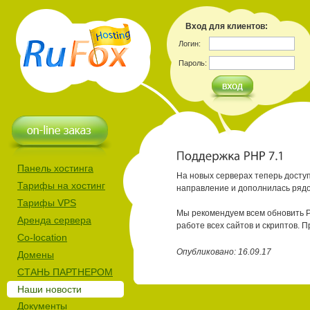
Вход для клиентов:
Логин:
Пароль:
Панель хостинга
На новых серверах теперь досту
Тарифы на хостинг
направление и дополнилась ряд
Тарифы VPS
Мы рекомендуем всем обновить PH
Аренда сервера
работе всех сайтов и скриптов.
Co-location
Опубликовано: 16.09.17
Домены
СТАНЬ ПАРТНЕРОМ
Наши новости
Документы