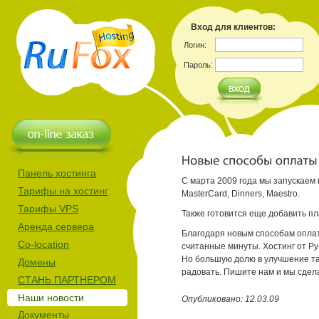
Вход для клиентов:
Логин:
Пароль:
Панель хостинга
С марта 2009 года мы запускаем 
Тарифы на хостинг
MasterCard, Dinners, Maestro.
Тарифы VPS
Также готовится еще добавить плат
Аренда сервера
Благодаря новым способам оплаты
Co-location
считанные минуты. Хостинг от Ру
Но большую долю в улучшение та
Домены
радовать. Пишите нам и мы сдел
СТАНЬ ПАРТНЕРОМ
Наши новости
Опубликовано: 12.03.09
Документы