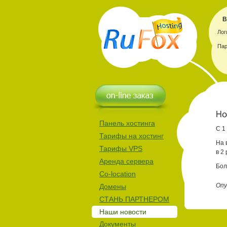
В
Лог
Пар
Панель хостинга
С 1
Тарифы на хостинг
На 
Тарифы VPS
в 2 
Аренда сервера
Бол
Co-location
Опу
Домены
СТАНЬ ПАРТНЕРОМ
Наши новости
Документы